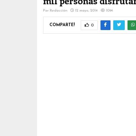
mil personas disfruta
Por
Redacción
12 mayo, 2014
1094
COMPARTE!
0