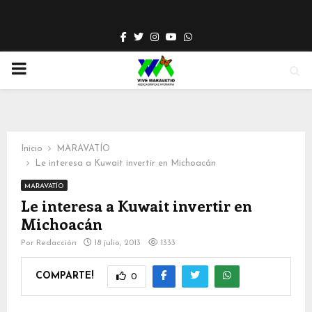
Facebook
Twitter
Instagram
Youtube
Whatsapp
PRIMARY
MENU
Inicio
MARAVATÍO
Le interesa a Kuwait invertir en Michoacán
MARAVATÍO
Le interesa a Kuwait invertir en
Michoacán
Por
Redacción
18 julio, 2013
1333
COMPARTE!
0