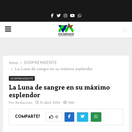
Facebook
Twitter
Instagram
Youtube
Whatsapp
PRIMARY
MENU
Inicio
SORPRENDENTE
La Luna de sangre en su máximo esplendor
SORPRENDENTE
La Luna de sangre en su máximo
esplendor
Por
Redacción
15 abril, 2014
1061
COMPARTE!
0