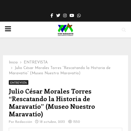
Facebook
Twitter
Instagram
Youtube
Whatsapp
PRIMARY
MENU
Inicio
ENTREVISTA
Julio César Morales Torres “Rescatando la Historia de
Maravatío” (Museo Nuestro Maravatío)
ENTREVISTA
Julio César Morales Torres
“Rescatando la Historia de
Maravatío” (Museo Nuestro
Maravatío)
Por
Redacción
18 octubre, 2013
1550