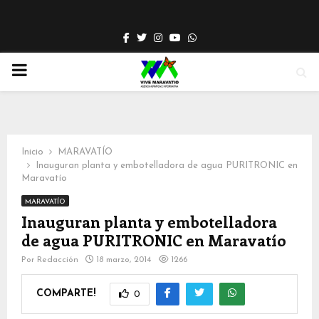
Facebook
Twitter
Instagram
Youtube
Whatsapp
PRIMARY
MENU
Inicio
MARAVATÍO
Inauguran planta y embotelladora de agua PURITRONIC en
Maravatío
MARAVATÍO
Inauguran planta y embotelladora
de agua PURITRONIC en Maravatío
Por
Redacción
18 marzo, 2014
1266
COMPARTE!
0