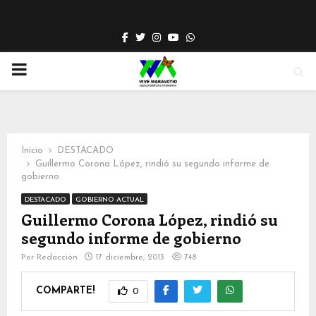
Facebook
Twitter
Instagram
Youtube
Whatsapp
PRIMARY
MENU
Inicio
DESTACADO
Guillermo Corona López, rindió su segundo informe de
gobierno
DESTACADO
GOBIERNO ACTUAL
Guillermo Corona López, rindió su
segundo informe de gobierno
Por
Redacción
17 diciembre, 2013
748
COMPARTE!
0