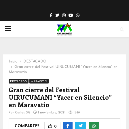
Facebook
Twitter
Instagram
Youtube
Whatsapp
PRIMARY
MENU
Inicio
DESTACADO
Gran cierre del Festival UIRUCUMANI “Yacer en Silencio” en
Maravatío
DESTACADO
MARAVATÍO
Gran cierre del Festival
UIRUCUMANI “Yacer en Silencio”
en Maravatío
Por
Carlos SG
1 noviembre, 2021
1549
COMPARTE!
0