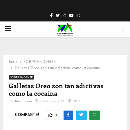
Facebook
Twitter
Instagram
Youtube
Whatsapp
PRIMARY
MENU
Inicio
SORPRENDENTE
Galletas Oreo son tan adictivas como la cocaína
SORPRENDENTE
Galletas Oreo son tan adictivas
como la cocaína
Por
Redacción
16 octubre, 2013
1030
COMPARTE!
0