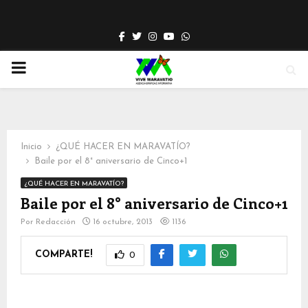
Facebook
Twitter
Instagram
Youtube
Whatsapp
PRIMARY
MENU
Inicio
¿QUÉ HACER EN MARAVATÍO?
Baile por el 8° aniversario de Cinco+1
¿QUÉ HACER EN MARAVATÍO?
Baile por el 8° aniversario de Cinco+1
Por
Redacción
16 octubre, 2013
1136
COMPARTE!
0