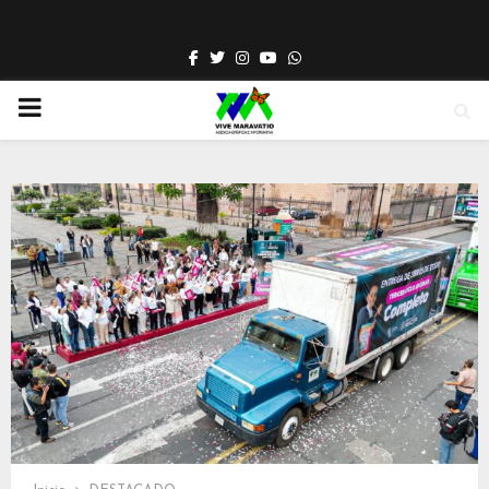
Facebook
Twitter
Instagram
Youtube
Whatsapp
PRIMARY
MENU