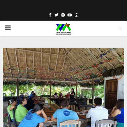
Facebook
Twitter
Instagram
Youtube
Whatsapp
PRIMARY
MENU