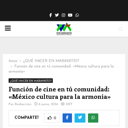
Facebook
Twitter
Instagram
Youtube
Whatsapp
PRIMARY
MENU
Inicio
¿QUÉ HACER EN MARAVATÍO?
Función de cine en tú comunidad: «México cultura para la
armonía»
¿QUÉ HACER EN MARAVATÍO?
Función de cine en tú comunidad:
«México cultura para la armonía»
Por
Redacción
6 junio, 2014
1077
COMPARTE!
0