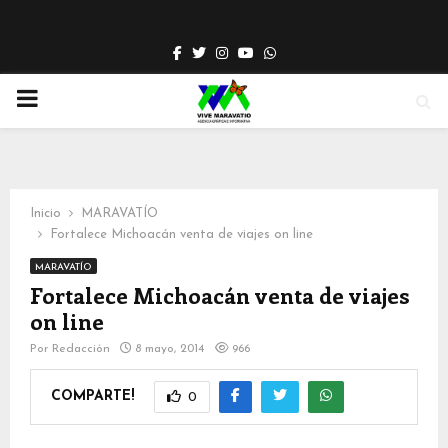
Facebook
Twitter
Instagram
Youtube
Whatsapp
PRIMARY
MENU
Inicio
MARAVATÍO
Fortalece Michoacán venta de viajes on line
MARAVATÍO
Fortalece Michoacán venta de viajes
on line
Por
Redacción
8 mayo, 2014
966
COMPARTE!
0