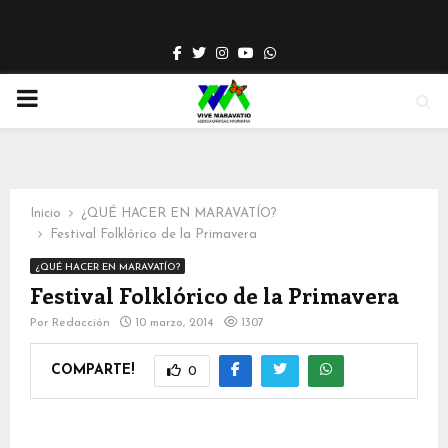
Facebook
Twitter
Instagram
Youtube
Whatsapp
PRIMARY
MENU
Inicio
¿QUÉ HACER EN MARAVATÍO?
Festival Folklórico de la Primavera
¿QUÉ HACER EN MARAVATÍO?
Festival Folklórico de la Primavera
Por
Redacción
10 marzo, 2014
1307
COMPARTE!
0