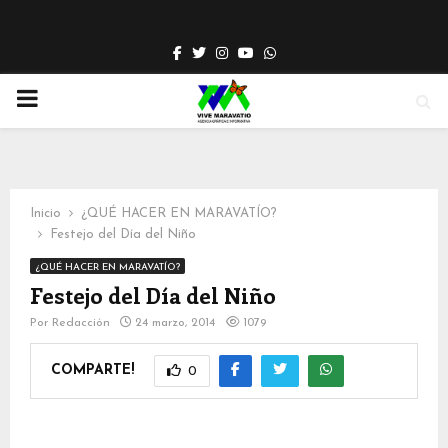
Facebook
Twitter
Instagram
Youtube
Whatsapp
PRIMARY
MENU
Inicio
¿QUÉ HACER EN MARAVATÍO?
Festejo del Día del Niño
¿QUÉ HACER EN MARAVATÍO?
Festejo del Día del Niño
Por
Redacción
24 marzo, 2014
1079
COMPARTE!
0