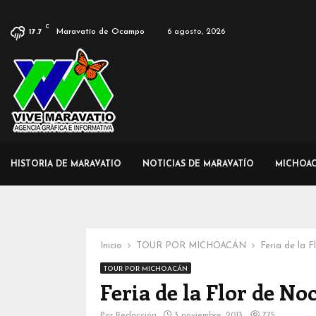
C
Maravatío de Ocampo
6 agosto, 2026
17.7
HISTORIA DE MARAVATIO
NOTICIAS DE MARAVATÍO
MICHOA
Inicio
TOUR POR MICHOACÁN
Feria de la 
TOUR POR MICHOACÁN
Feria de la Flor de N
Por
Redacción
3 noviembre, 2013
775