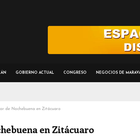
CÁN
GOBIERNO ACTUAL
CONGRESO
NEGOCIOS DE MARAV
Flor de Nochebuena en Zitácuaro
ochebuena en Zitácuaro