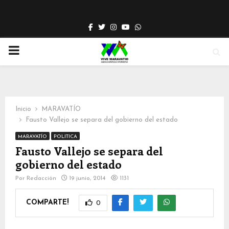
Facebook
Twitter
Instagram
Youtube
Whatsapp
PRIMARY
MENU
Inicio
MARAVATÍO
Fausto Vallejo se separa del gobierno del estado
MARAVATÍO
POLITICA
Fausto Vallejo se separa del
gobierno del estado
Por
Redacción
19 junio, 2014
1131
COMPARTE!
0