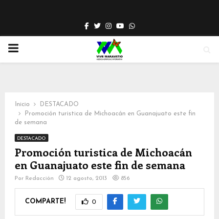
Facebook
Twitter
Instagram
Youtube
Whatsapp
PRIMARY
MENU
Inicio
DESTACADO
Promoción turistica de Michoacán en Guanajuato este fin
de semana
DESTACADO
Promoción turistica de Michoacán
en Guanajuato este fin de semana
Por
Redacción
12 agosto, 2013
856
COMPARTE!
0