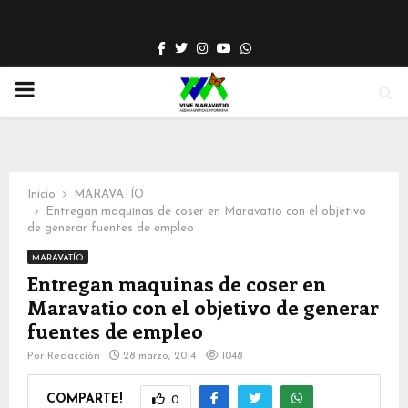
Facebook
Twitter
Instagram
Youtube
Whatsapp
PRIMARY
MENU
Inicio
MARAVATÍO
Entregan maquinas de coser en Maravatio con el objetivo
de generar fuentes de empleo
MARAVATÍO
Entregan maquinas de coser en
Maravatio con el objetivo de generar
fuentes de empleo
Por
Redacción
28 marzo, 2014
1048
COMPARTE!
0