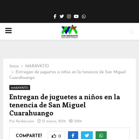
Facebook
Twitter
Instagram
Youtube
Whatsapp
PRIMARY
MENU
Inicio
MARAVATÍO
Entregan de juguetes a niños en la tenencia de San Miguel
Cuarahuango
MARAVATÍO
Entregan de juguetes a niños en la
tenencia de San Miguel
Cuarahuango
Por
Redacción
13 enero, 2014
1004
COMPARTE!
0