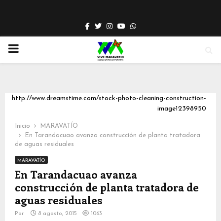
Facebook
Twitter
Instagram
Youtube
Whatsapp
PRIMARY
MENU
http://www.dreamstime.com/stock-photo-cleaning-construction-
image12398950
Inicio
MARAVATÍO
En Tarandacuao avanza construcción de planta tratadora
de aguas residuales
MARAVATÍO
En Tarandacuao avanza
construcción de planta tratadora de
aguas residuales
Por
8 agosto, 2015
1063