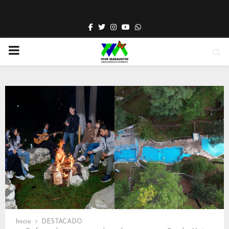
Facebook
Twitter
Instagram
Youtube
Whatsapp
PRIMARY
MENU
Inicio
DESTACADO