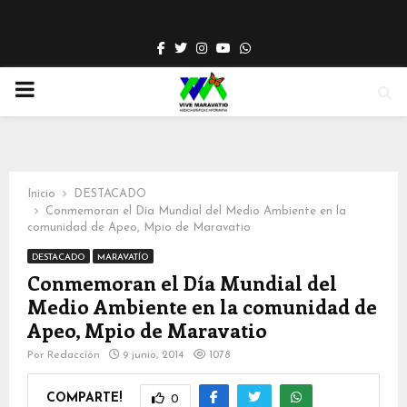
Facebook
Twitter
Instagram
Youtube
Whatsapp
PRIMARY
MENU
Inicio
DESTACADO
Conmemoran el Día Mundial del Medio Ambiente en la
comunidad de Apeo, Mpio de Maravatio
DESTACADO
MARAVATÍO
Conmemoran el Día Mundial del
Medio Ambiente en la comunidad de
Apeo, Mpio de Maravatio
Por
Redacción
9 junio, 2014
1078
COMPARTE!
0