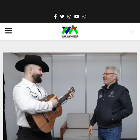
Facebook
Twitter
Instagram
Youtube
Whatsapp
PRIMARY
MENU