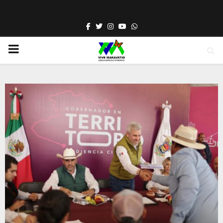
Facebook
Twitter
Instagram
Youtube
Whatsapp
PRIMARY
MENU