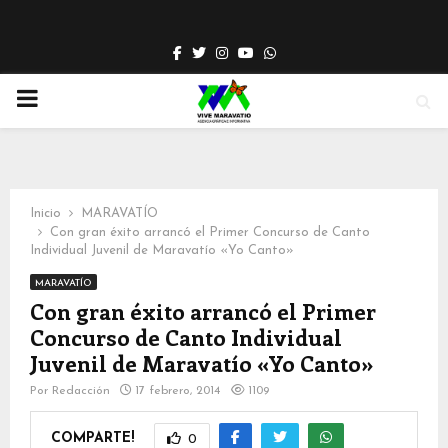
Facebook
Twitter
Instagram
Youtube
Whatsapp
PRIMARY
MENU
Inicio
MARAVATÍO
Con gran éxito arrancó el Primer Concurso de Canto
Individual Juvenil de Maravatío «Yo Canto»
MARAVATÍO
Con gran éxito arrancó el Primer
Concurso de Canto Individual
Juvenil de Maravatío «Yo Canto»
Por
Redacción
17 febrero, 2014
1109
COMPARTE!
0