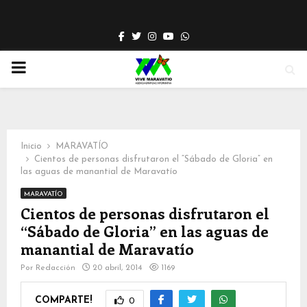
Facebook
Twitter
Instagram
Youtube
Whatsapp
PRIMARY
MENU
Inicio
MARAVATÍO
Cientos de personas disfrutaron el “Sábado de Gloria” en
las aguas de manantial de Maravatío
MARAVATÍO
Cientos de personas disfrutaron el
“Sábado de Gloria” en las aguas de
manantial de Maravatío
Por
Redacción
20 abril, 2014
1169
COMPARTE!
0