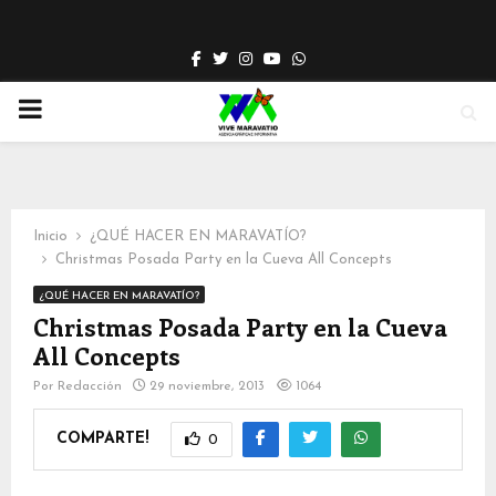
Facebook
Twitter
Instagram
Youtube
Whatsapp
PRIMARY
MENU
Inicio
¿QUÉ HACER EN MARAVATÍO?
Christmas Posada Party en la Cueva All Concepts
¿QUÉ HACER EN MARAVATÍO?
Christmas Posada Party en la Cueva
All Concepts
Por
Redacción
29 noviembre, 2013
1064
COMPARTE!
0