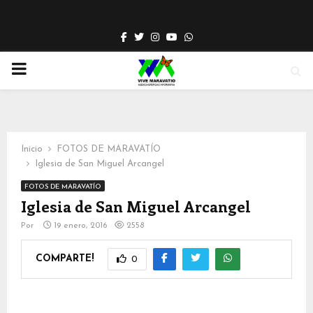
Facebook
Twitter
Instagram
Youtube
Whatsapp
PRIMARY
MENU
Inicio
FOTOS DE MARAVATÍO
Iglesia de San Miguel Arcangel
FOTOS DE MARAVATÍO
Iglesia de San Miguel Arcangel
Por
19 enero, 2016
2558
COMPARTE!
0