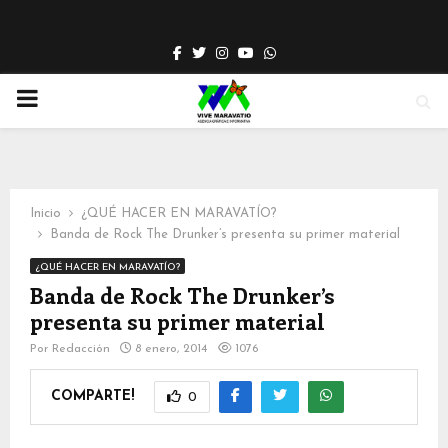
Facebook
Twitter
Instagram
Youtube
Whatsapp
PRIMARY
MENU
Inicio
¿QUÉ HACER EN MARAVATÍO?
Banda de Rock The Drunker’s presenta su primer material
¿QUÉ HACER EN MARAVATÍO?
Banda de Rock The Drunker’s
presenta su primer material
Por
Redacción
8 enero, 2014
1076
COMPARTE!
0