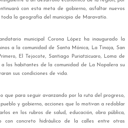
consiguiente a un desarrollo económico de la región, por
ontinuará con esta meta de gobierno, asfaltar nuevos
n toda la geografía del municipio de Maravatío.
andatario municipal Corona López ha inaugurado la
minos a la comunidad de Santa Mónica, La Tinaja, San
Primero, El Tejocote, Santiago Puriatzicuaro, Loma de
á a los habitantes de la comunidad de La Nopalera su
aran sus condiciones de vida.
do que para seguir avanzando por la ruta del progreso,
pueblo y gobierno, acciones que lo motivan a redoblar
arlos en los rubros de salud, educación, obra pública,
nto con concreto hidráulico de la calles entre otras