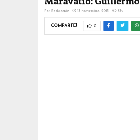
Maravatío: Guillermo
Por
Redacción
13 noviembre, 2013
839
COMPARTE!
0