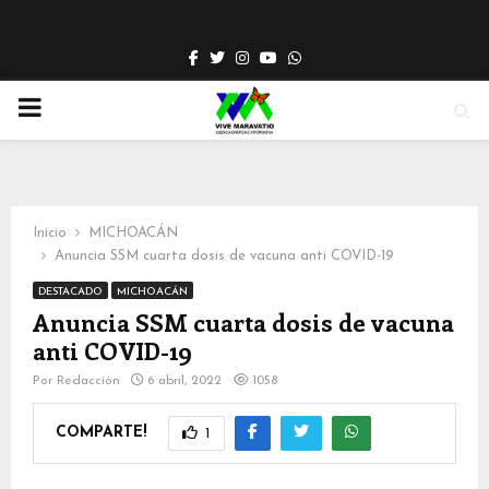
Facebook
Twitter
Instagram
Youtube
Whatsapp
PRIMARY
MENU
Inicio
MICHOACÁN
Anuncia SSM cuarta dosis de vacuna anti COVID-19
DESTACADO
MICHOACÁN
Anuncia SSM cuarta dosis de vacuna
anti COVID-19
Por
Redacción
6 abril, 2022
1058
COMPARTE!
1