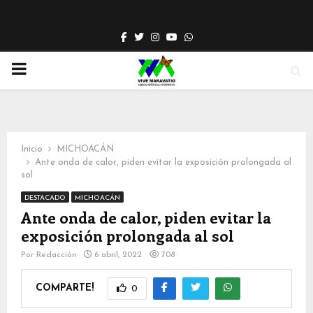
Facebook
Twitter
Instagram
Youtube
Whatsapp
PRIMARY
MENU
Inicio
MICHOACÁN
Ante onda de calor, piden evitar la exposición prolongada al
sol
DESTACADO
MICHOACÁN
Ante onda de calor, piden evitar la
exposición prolongada al sol
Por
Redacción
6 abril, 2022
708
COMPARTE!
0