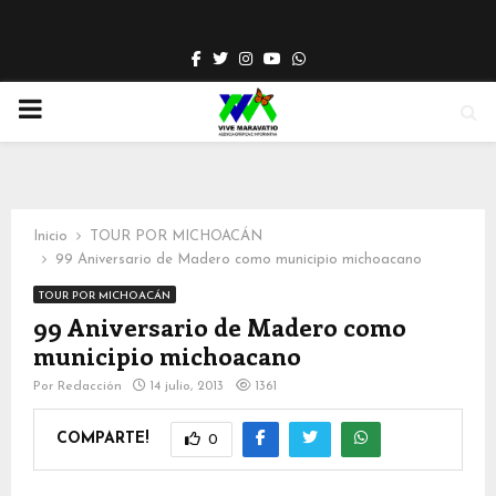
Facebook
Twitter
Instagram
Youtube
Whatsapp
PRIMARY
MENU
Inicio
TOUR POR MICHOACÁN
99 Aniversario de Madero como municipio michoacano
TOUR POR MICHOACÁN
99 Aniversario de Madero como
municipio michoacano
Por
Redacción
14 julio, 2013
1361
COMPARTE!
0