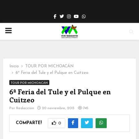
Facebook
Twitter
Instagram
Youtube
Whatsapp
PRIMARY
MENU
Inicio
TOUR POR MICHOACÁN
6ª Feria del Tule y el Pulque en Cuitzeo
TOUR POR MICHOACÁN
6ª Feria del Tule y el Pulque en
Cuitzeo
Por
Redacción
20 noviembre, 2013
745
COMPARTE!
0