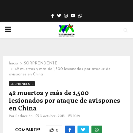
Facebook
Twitter
Instagram
Youtube
Whatsapp
PRIMARY
MENU
Inicio
SORPRENDENTE
42 muertos y más de 1,500 lesionados por ataque de
avispones en China
SORPRENDENTE
42 muertos y más de 1,500
lesionados por ataque de avispones
en China
Por
Redacción
3 octubre, 2013
1069
COMPARTE!
0