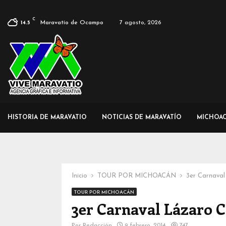
C
Maravatío de Ocampo
7 agosto, 2026
14.5
HISTORIA DE MARAVATIO
NOTICIAS DE MARAVATÍO
MICHOA
Inicio
TOUR POR MICHOACÁN
3er Carnava
TOUR POR MICHOACÁN
3er Carnaval Lázaro 
Por
Redacción
9 febrero, 2014
747