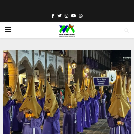
Facebook
Twitter
Instagram
Youtube
Whatsapp
PRIMARY
MENU