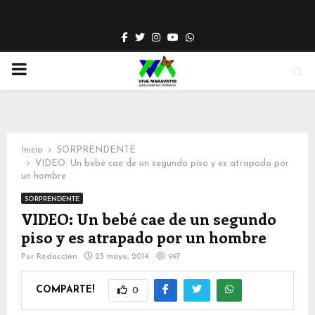
Facebook
Twitter
Instagram
Youtube
Whatsapp
PRIMARY
MENU
Inicio
SORPRENDENTE
VIDEO: Un bebé cae de un segundo piso y es atrapado por
un hombre
SORPRENDENTE
VIDEO: Un bebé cae de un segundo
piso y es atrapado por un hombre
Por
Redacción
23 mayo, 2014
997
COMPARTE!
0