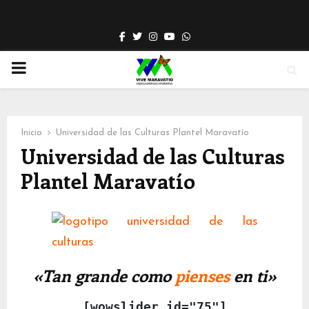
Facebook
Twitter
Instagram
Youtube
Whatsapp
PRIMARY
MENU
Inicio
Universidad de las Culturas Plantel Maravatío
Universidad de las Culturas
Plantel Maravatío
«Tan grande como
pienses
en ti»
[wowslider id="75"]