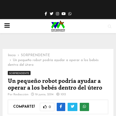
Facebook
Twitter
Instagram
Youtube
Whatsapp
PRIMARY
MENU
Inicio
SORPRENDENTE
Un pequeño robot podría ayudar a operar a los bebés
dentro del útero
SORPRENDENTE
Un pequeño robot podría ayudar a
operar a los bebés dentro del útero
Por
Redacción
19 junio, 2014
1013
COMPARTE!
0