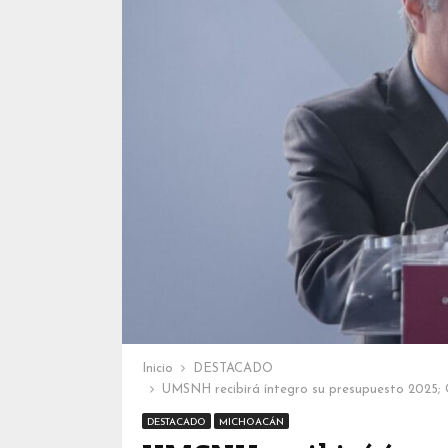
Inicio
DESTACADO
UMSNH recibirá íntegro su presupuesto 2025; 
DESTACADO
MICHOACÁN