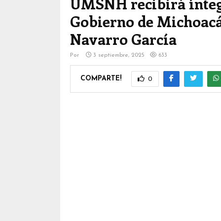
UMSNH recibirá ínteg
Gobierno de Michoacán
Navarro García
Por
3 septiembre, 2025
633
COMPARTE!
0