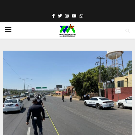
Facebook
Twitter
Instagram
Youtube
Whatsapp
PRIMARY
MENU