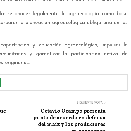
 vulnerabilidad ante crisis económicas o climáticas.
mpla: reconocer legalmente la agroecología como base
ncorporar la planeación agroecológica obligatoria en los
capacitación y educación agroecológica; impulsar la
comunitarios y garantizar la participación activa de
 originarios.
SIGUIENTE NOTA
ue
Octavio Ocampo presenta
punto de acuerdo en defensa
del maíz y los productores
michoacanos