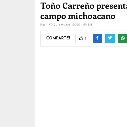
Toño Carreño presenta 
campo michoacano
Por
29 octubre, 2025
143
COMPARTE!
1