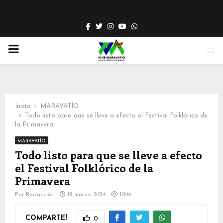
Facebook
Twitter
Instagram
Youtube
Whatsapp
PRIMARY
MENU
Inicio
MARAVATÍO
Todo listo para que se lleve a efecto el Festival Folklórico de
la Primavera
MARAVATÍO
Todo listo para que se lleve a efecto
el Festival Folklórico de la
Primavera
Por
Redacción
18 marzo, 2014
1099
COMPARTE!
0