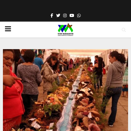
Facebook
Twitter
Instagram
Youtube
Whatsapp
PRIMARY
MENU