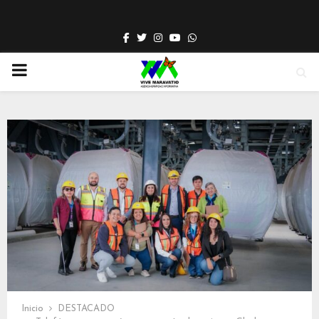
Facebook
Twitter
Instagram
Youtube
Whatsapp
PRIMARY
MENU
Inicio
DESTACADO