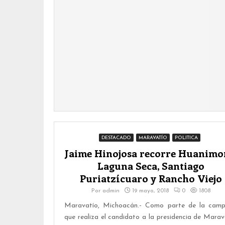
DESTACADO
MARAVATÍO
POLITICA
Jaime Hinojosa recorre Huanimo
Laguna Seca, Santiago
Puriatzícuaro y Rancho Viejo
Por
admin
19 mayo, 2018
0
1808
Maravatío, Michoacán.- Como parte de la cam
que realiza el candidato a la presidencia de Marav