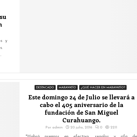
su
n
os y
tes.
.
DESTACADO
MARAVATÍO
¿QUÉ HACER EN MARAVATÍO?
Este domingo 24 de Julio se llevará a
cabo el 405 aniversario de la
fundación de San Miguel
Curahuango.
Por
admin
20 julio, 2016
0
2211
*Habrá premios en efectivo, regalos y rifa de