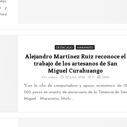
les,
ón y
tura
DESTACADO
MARAVATÍO
Alejandro Martínez Ruiz reconoce el
trabajo de los artesanos de San
Miguel Curahuango
Por
admin
28 julio, 2016
0
2840
*Con la rifa de computadora y apoyo económico de 12
500 pesos en evento de aniversario de la Tenencia de San
Miguel. Maravatio, Mich.-...