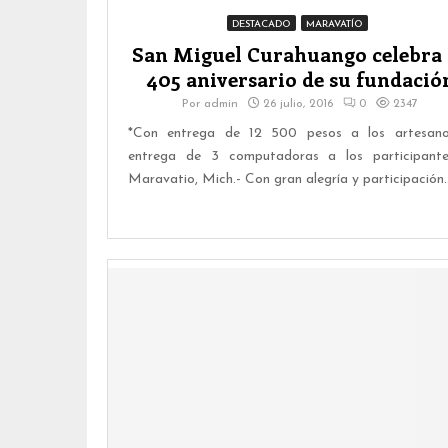
DESTACADO
MARAVATÍO
San Miguel Curahuango celebra 
405 aniversario de su fundació
Por
admin
26 julio, 2016
0
2347
*Con entrega de 12 500 pesos a los artesan
entrega de 3 computadoras a los participan
Maravatio, Mich.- Con gran alegría y participación..