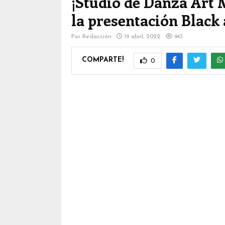
¡Studio de Danza Art 
la presentación Black
Por
Redacción
19 abril, 2022
943
COMPARTE!
0